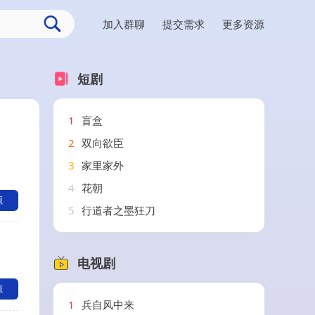
加入群聊
提交需求
更多资源
短剧
1
盲盒
2
双向欲臣
3
家里家外
4
花朝
源
5
行道者之墨狂刀
电视剧
源
1
兵自风中来