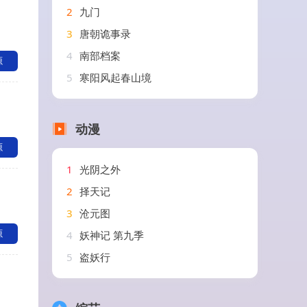
2
九门
3
唐朝诡事录
4
南部档案
源
5
寒阳风起春山境
动漫
源
1
光阴之外
2
择天记
3
沧元图
源
4
妖神记 第九季
5
盗妖行