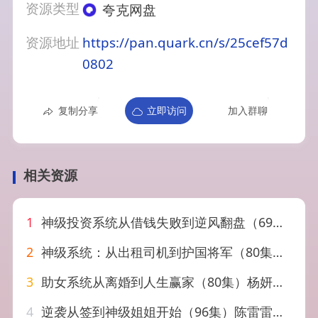
资源类型
夸克网盘
资源地址
https://pan.quark.cn/s/25cef57d
0802
复制分享
立即访问
加入群聊
相关资源
1
神级投资系统从借钱失败到逆风翻盘（69集）程吉东&张家嘉
2
神级系统：从出租司机到护国将军（80集）原晨＆周逸峰
3
助女系统从离婚到人生赢家（80集）杨妍&王羽墨
4
逆袭从签到神级姐姐开始（96集）陈雷雷&唐子璇